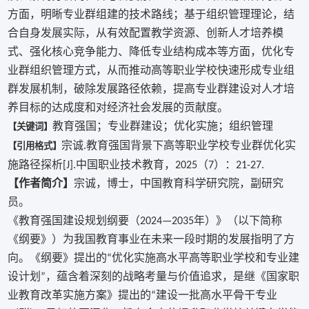
方面，明晰专业群组建的技术路线；基于组织管理理论，结
合自身发展实际，从有效配置教学资源、创新人才培养模
式、强化核心竞争能力、降低专业结构成本等方面，优化专
业群组织管理方式，从而推动高等职业学校快速形成专业组
群发展机制，破除发展路径依赖，提高专业群建设对人才培
养目标的达成度和对经济社会发展的贡献度。
教育强国；专业群建设；优化实施；组织管理
【关键词】
宗诚
教育强国背景下高等职业学校专业群优化实
【引用格式】
.
施路径探析
中国职业技术教育，
（
）：
[J].
2025
7
21-27.
【
作者简介
】
宗诚，博士，中国教育科学研究院，副研究
员。
《教育强国建设规划纲要（
年）》（以下简称
2024—2035
《纲要》）为我国教育事业在未来一段时期的发展指明了方
向。《纲要》提出的
优化实施高水平高等职业学校和专业建
“
设计划
，蕴含着深刻的战略考量与价值追求，是继《国家职
”
业教育改革实施方案》提出的
建设一批高水平骨干专业
“